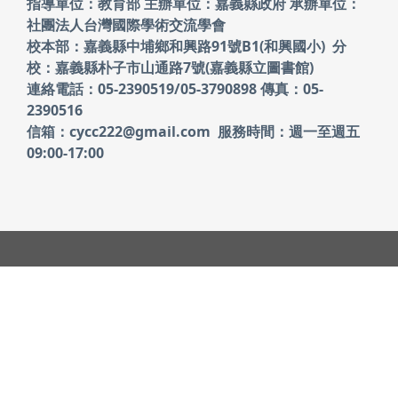
頁尾區域內容
指導單位：教育部 主辦單位：嘉義縣政府
承辦單位：
社團法人台灣國際學術交流學會
校本部：嘉義縣中埔鄉和興路91號B1(和興國小)
分
校：嘉義縣朴子市山通路7號(嘉義縣立圖書館)
連絡電話：05-2390519/05-3790898 傳真：05-
2390516
信箱：cycc222@gmail.com 服務時間：週一至週五
09:00-17:00