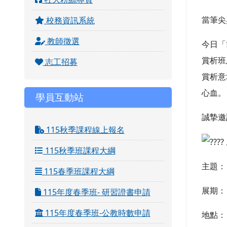
當筆尖
校務資訊系統
教師徵選
今日「
賞析班
志工招募
賞析意
心血。
學員互動站
誠摯邀
115秋季課程線上報名
115秋季班課程大綱
主題：
115春季班課程大綱
展期：
115年度春季班- 研習證書申請
115年度春季班-公教時數申請
地點：