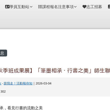
學員互動站
課程報名注意事項
志工招募
容區域
息
4秋季班成果展】「筆墨相承 · 行書之美」師生
c
-
跟我走！活動報你知
| 2026-03-04
302
承，看見行書的流動之美