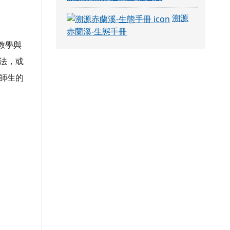
溯源
赤蘭溪-生態手冊
教學與
法，或
師生的