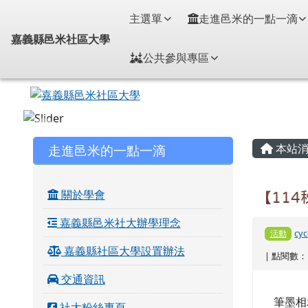
嘉義縣邑米社區大學
導覽列
跳至主內容區
主選單
走進邑米的一點一滴
嘉義縣邑米社區大學
公共參與專區
頁尾區域
主內
左邊區域內容
走進邑米的一點一滴
本站消
關於學會
【11
嘉義縣邑米社大辦學理念
cyc
活動
嘉義縣社區大學設置辦法
| 點閱數： 
交通資訊
筆墨相
社大粉絲專頁