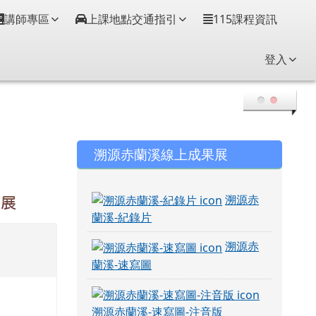
講師專區
上課地點交通指引
115課程資訊
登入
右邊區域內容
溯源赤蘭溪線上成果展
溯源赤
聯展
蘭溪-紀錄片
溯源赤
蘭溪-速寫圖
溯源赤蘭溪-速寫圖-注音版