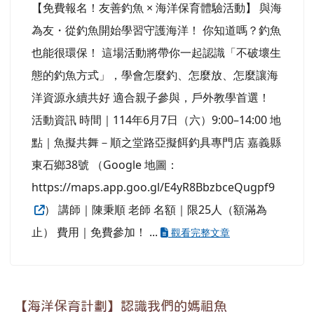
【免費報名！友善釣魚 × 海洋保育體驗活動】 與海
為友・從釣魚開始學習守護海洋！ 你知道嗎？釣魚
也能很環保！ 這場活動將帶你一起認識「不破壞生
態的釣魚方式」，學會怎麼釣、怎麼放、怎麼讓海
洋資源永續共好 適合親子參與，戶外教學首選！
活動資訊 時間｜114年6月7日（六）9:00–14:00 地
點｜魚擬共舞－順之堂路亞擬餌釣具專門店 嘉義縣
東石鄉38號 （Google 地圖：
https://maps.app.goo.gl/E4yR8BbzbceQugpf9
） 講師｜陳秉順 老師 名額｜限25人（額滿為
止） 費用｜免費參加！ ...
觀看完整文章
【海洋保育計劃】認識我們的媽祖魚