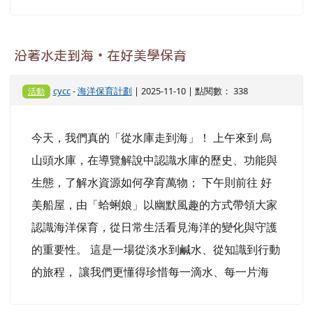
沿著水走到海・在好美學保育
cycc
-
海洋保育計劃
| 2025-11-10 | 點閱數： 338
活動
今天，我們真的「從水庫走到海」！ 上午來到 烏
山頭水庫，在導覽解說中認識水庫的歷史、功能與
生態，了解水資源如何孕育萬物； 下午則前往 好
美船屋，由「蛤蜊娘」以幽默風趣的方式帶領大家
認識海洋保育，從日常生活看見海洋的變化與守護
的重要性。 這是一場從淡水到鹹水、從知識到行動
的旅程， 讓我們更懂得珍惜每一滴水、每一片海