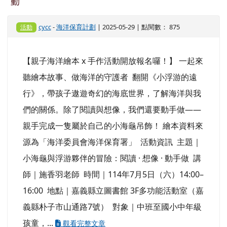
動
cycc
-
海洋保育計劃
| 2025-05-29 | 點閱數： 875
活動
【親子海洋繪本 x 手作活動開放報名囉！】 一起來
聽繪本故事、做海洋的守護者 翻開《小浮游的遠
行》，帶孩子遨遊奇幻的海底世界，了解海洋與我
們的關係。除了閱讀與想像，我們還要動手做——
親手完成一隻屬於自己的小海龜吊飾！ 繪本資料來
源為「海洋委員會海洋保育署」 活動資訊 主題｜
小海龜與浮游夥伴的冒險：閱讀 · 想像 · 動手做 講
師｜施香羽老師 時間｜114年7月5日（六）14:00–
16:00 地點｜嘉義縣立圖書館 3F多功能活動室（嘉
義縣朴子市山通路7號） 對象｜中班至國小中年級
孩童，...
觀看完整文章