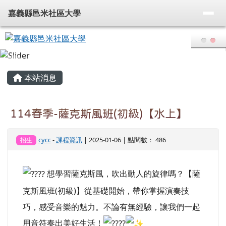
嘉義縣邑米社區大學
導覽列
跳至主內容區
嘉義縣邑米社區大學
頁尾區域
主內容區域
本站消息
114春季-薩克斯風班(初級)【水上】
cycc
-
課程資訊
| 2025-01-06 | 點閱數： 486
招生
想學習薩克斯風，吹出動人的旋律嗎？【薩
克斯風班(初級)】從基礎開始，帶你掌握演奏技
巧，感受音樂的魅力。不論有無經驗，讓我們一起
用音符奏出美好生活！