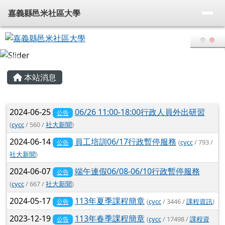
嘉義縣邑米社區大學
導覽列
跳至主內容區
嘉義縣邑米社區大學
頁尾區域
主內容區域
本站消息
文章列表
2024-06-25
06/26 11:00-18:00行政人員外出研習
公告
(
cycc
/ 560 /
社大新聞
)
2024-06-14
員工培訓06/17行政暫停服務
(
cycc
/ 793 /
公告
社大新聞
)
2024-06-07
端午連假06/08-06/10行政暫停服務
公告
(
cycc
/ 667 /
社大新聞
)
2024-05-17
113年夏季課程簡章
(
cycc
/ 3446 /
課程資訊
)
公告
2023-12-19
113年春季課程簡章
(
cycc
/ 17498 /
課程資
公告