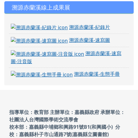
右邊區域內容
溯源赤蘭溪線上成果展
溯源赤蘭溪-紀錄片
溯源赤蘭溪-速寫圖
溯源赤蘭溪-速寫
圖-注音版
溯源赤蘭溪-生態手冊
頁尾區域內容
指導單位：教育部 主辦單位：嘉義縣政府
承辦單位：
社團法人台灣國際學術交流學會
校本部：嘉義縣中埔鄉和興路91號B1(和興國小)
分
校：嘉義縣朴子市山通路7號(嘉義縣立圖書館)