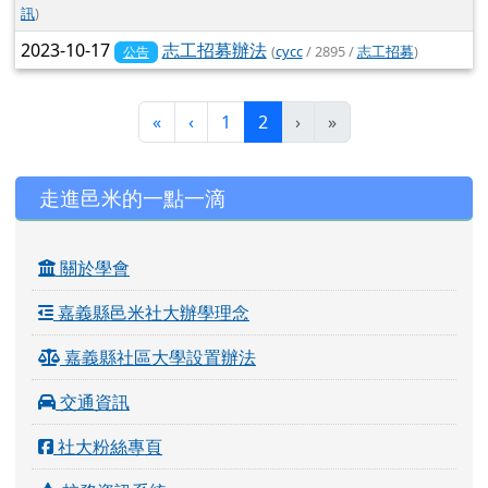
訊
)
2023-10-17
志工招募辦法
(
cycc
/ 2895 /
志工招募
)
公告
第一頁
上一頁
(目前頁次)
«
‹
1
2
›
»
左邊區域內容
走進邑米的一點一滴
關於學會
嘉義縣邑米社大辦學理念
嘉義縣社區大學設置辦法
交通資訊
社大粉絲專頁