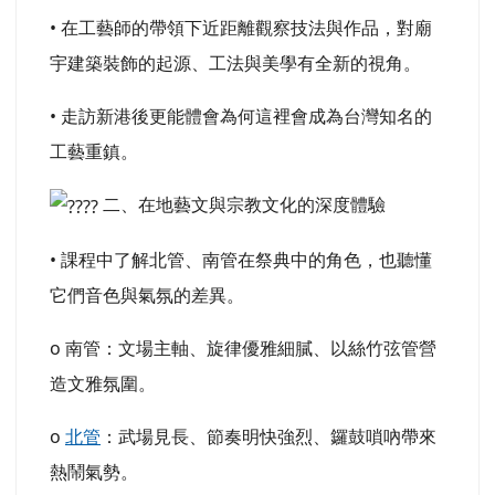
• 在工藝師的帶領下近距離觀察技法與作品，對廟
宇建築裝飾的起源、工法與美學有全新的視角。
• 走訪新港後更能體會為何這裡會成為台灣知名的
工藝重鎮。
二、在地藝文與宗教文化的深度體驗
• 課程中了解北管、南管在祭典中的角色，也聽懂
它們音色與氣氛的差異。
o 南管：文場主軸、旋律優雅細膩、以絲竹弦管營
造文雅氛圍。
o
北管
：武場見長、節奏明快強烈、鑼鼓嗩吶帶來
熱鬧氣勢。