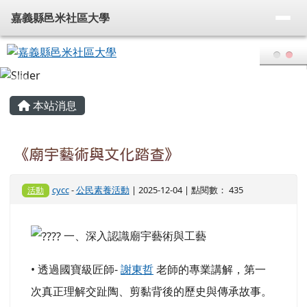
嘉義縣邑米社區大學
導覽列
跳至主內容區
嘉義縣邑米社區大學
頁尾區域
主內容區域
本站消息
《廟宇藝術與文化踏查》
cycc
-
公民素養活動
| 2025-12-04 | 點閱數： 435
活動
一、深入認識廟宇藝術與工藝
• 透過國寶級匠師-
謝東哲
老師的專業講解，第一
次真正理解交趾陶、剪黏背後的歷史與傳承故事。