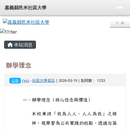
嘉義縣邑米社區大學
導覽列
跳至主內容區
嘉義縣邑米社區大學
頁尾區域
主內容區域
本站消息
辦學理念
cycc
-
社區大學資訊
| 2026-03-19 | 點閱數： 1233
公告
一、辦學理念（核心信念與價值）
本校秉持「我為人人、人人為我」之精
神，視學習為公共實踐的起點，透過社區