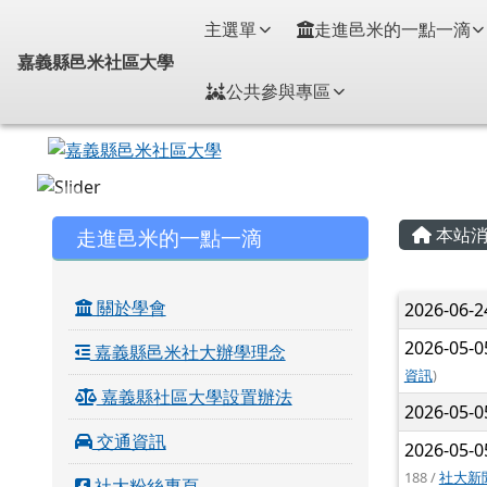
嘉義縣邑米社區大學
導覽列
跳至主內容區
主選單
走進邑米的一點一滴
嘉義縣邑米社區大學
公共參與專區
頁尾區域
主內
左邊區域內容
走進邑米的一點一滴
本站消
文章
關於學會
2026-06-
2026-05-
嘉義縣邑米社大辦學理念
資訊
)
嘉義縣社區大學設置辦法
2026-05-
交通資訊
2026-05-
188 /
社大新
社大粉絲專頁