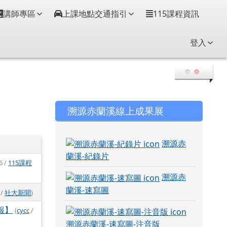
講師專區
上課地點交通指引
115課程資訊
登入
右邊區域內容
溯源赤蘭溪線上成果展
溯源赤
蘭溪-紀錄片
6 /
115課程
溯源赤
蘭溪-速寫圖
 /
社大新聞
)
報】
(
cycc
/
溯源赤蘭溪-速寫圖-注音版