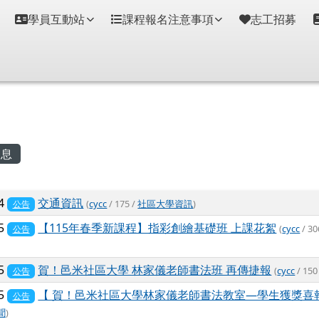
學員互動站
課程報名注意事項
志工招募
容區域
息
列表
24
交通資訊
(
cycc
/ 175 /
社區大學資訊
)
公告
05
【115年春季新課程】指彩創繪基礎班 上課花絮
(
cycc
/ 30
公告
05
賀！邑米社區大學 林家儀老師書法班 再傳捷報
(
cycc
/ 150
公告
05
【 賀！邑米社區大學林家儀老師書法教室—學生獲獎喜
公告
聞
)