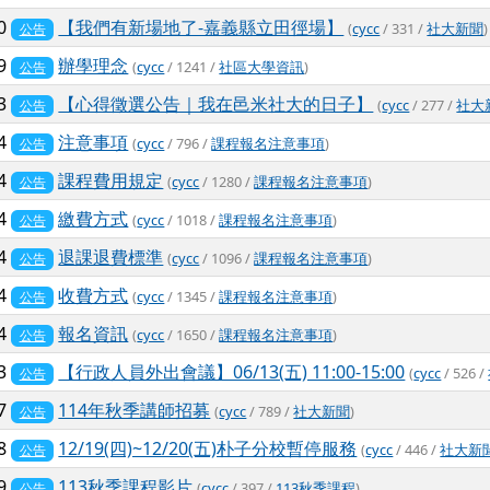
30
【我們有新場地了-嘉義縣立田徑場】
(
cycc
/ 331 /
社大新聞
)
公告
19
辦學理念
(
cycc
/ 1241 /
社區大學資訊
)
公告
13
【心得徵選公告｜我在邑米社大的日子】
(
cycc
/ 277 /
社大
公告
24
注意事項
(
cycc
/ 796 /
課程報名注意事項
)
公告
24
課程費用規定
(
cycc
/ 1280 /
課程報名注意事項
)
公告
24
繳費方式
(
cycc
/ 1018 /
課程報名注意事項
)
公告
24
退課退費標準
(
cycc
/ 1096 /
課程報名注意事項
)
公告
24
收費方式
(
cycc
/ 1345 /
課程報名注意事項
)
公告
24
報名資訊
(
cycc
/ 1650 /
課程報名注意事項
)
公告
13
【行政人員外出會議】06/13(五) 11:00-15:00
(
cycc
/ 526 /
公告
17
114年秋季講師招募
(
cycc
/ 789 /
社大新聞
)
公告
18
12/19(四)~12/20(五)朴子分校暫停服務
(
cycc
/ 446 /
社大新
公告
29
113秋季課程影片
(
cycc
/ 397 /
113秋季課程
)
公告