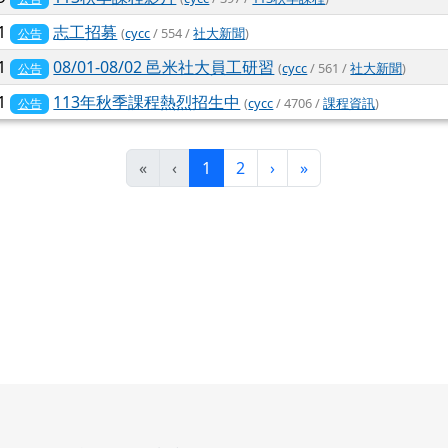
21
志工招募
(
cycc
/ 554 /
社大新聞
)
公告
31
08/01-08/02 邑米社大員工研習
(
cycc
/ 561 /
社大新聞
)
公告
01
113年秋季課程熱烈招生中
(
cycc
/ 4706 /
課程資訊
)
公告
(目前頁次)
下一頁
最後頁
«
‹
1
2
›
»