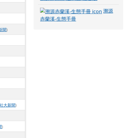
溯源
赤蘭溪-生態手冊
新聞
)
社大新聞
)
聞
)