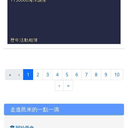
歷年活動相簿
(目前頁次)
«
‹
1
2
3
4
5
6
7
8
9
10
下一頁
最後頁
›
»
左邊區域內容
走進邑米的一點一滴
關於學會