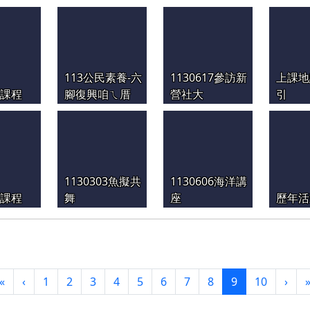
113公民素養-六
1130617參訪新
上課地
季課程
腳復興咱ㄟ厝
營社大
引
1130303魚擬共
1130606海洋講
季課程
舞
座
歷年活
第一頁
上一頁
(目前頁次)
下一
«
‹
1
2
3
4
5
6
7
8
9
10
›