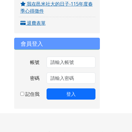
我在邑米社大的日子-115年度春
季心得徵件
退費表單
會員登入
帳號
密碼
記住我
登入