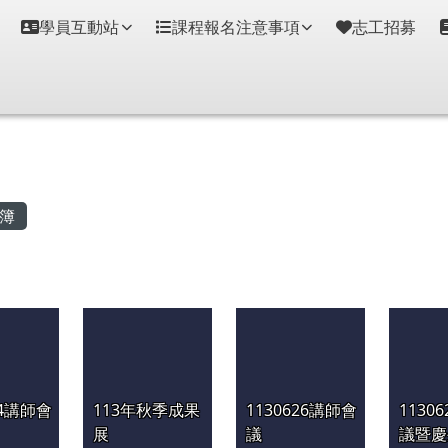
學員互動站
課程報名注意事項
志工招募
容區域
簿
14講師會
113年秋季成果
1130626講師會
1130
展
議
議暨慶