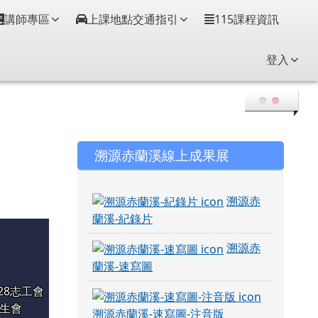
講師專區
上課地點交通指引
115課程資訊
登入
右邊區域內容
溯源赤蘭溪線上成果展
溯源赤
蘭溪-紀錄片
溯源赤
蘭溪-速寫圖
628志工會
生會
溯源赤蘭溪-速寫圖-注音版