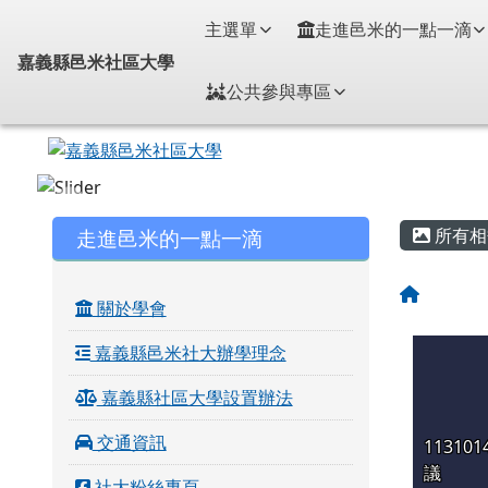
嘉義縣邑米社區大學
導覽列
跳至主內容區
主選單
走進邑米的一點一滴
嘉義縣邑米社區大學
公共參與專區
頁尾區域
主內
左邊區域內容
走進邑米的一點一滴
所有相
回首頁
關於學會
嘉義縣邑米社大辦學理念
嘉義縣社區大學設置辦法
交通資訊
11310
議
社大粉絲專頁