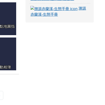
溯源
赤蘭溪-生態手冊
點地圖指
動相簿
頁
最後頁
»