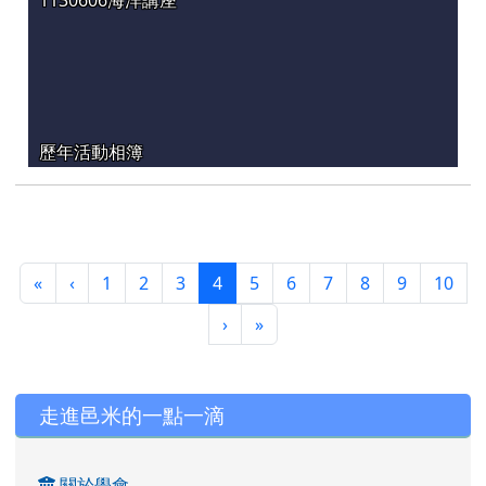
歷年活動相簿
第一頁
上一頁
(目前頁次)
«
‹
1
2
3
4
5
6
7
8
9
10
下一頁
最後頁
›
»
左邊區域內容
走進邑米的一點一滴
關於學會