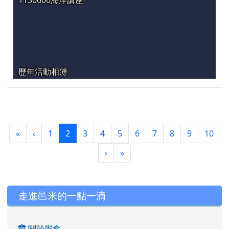
歷年活動相簿
第一頁
上一頁
(目前頁次)
«
‹
1
2
3
4
5
6
7
8
9
10
下一頁
最後頁
›
»
左邊區域內容
走進邑米的一點一滴
關於學會