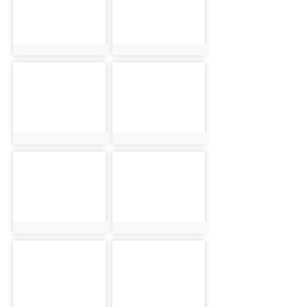
photo:840
photo:950
photo-841
photo-951
photo:841
photo:951
photo-842
photo-952
photo:842
photo:952
photo-843
photo-953