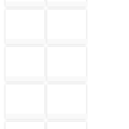
photo:843
photo:953
photo-844
photo-954
photo:844
photo:954
photo-845
photo-846
photo:845
photo:846
photo-847
photo-848
photo:847
photo:848
photo-849
photo-850