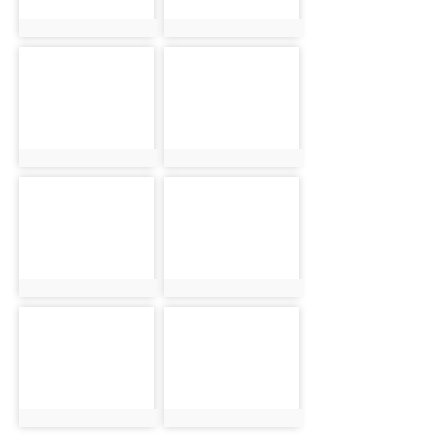
photo:855
photo:856
photo-857
photo-858
photo:857
photo:858
photo-859
photo-860
photo:859
photo:860
photo-861
photo-862
photo:861
photo:862