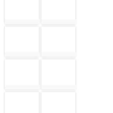
photo:849
photo:850
photo-851
photo-852
photo:851
photo:852
photo-853
photo-854
photo:853
photo:854
photo-855
photo-856