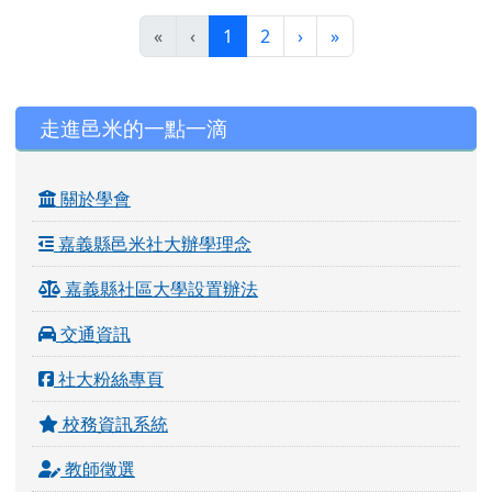
(目前頁次)
下一頁
最後頁
«
‹
1
2
›
»
左邊區域內容
走進邑米的一點一滴
關於學會
嘉義縣邑米社大辦學理念
嘉義縣社區大學設置辦法
交通資訊
社大粉絲專頁
校務資訊系統
教師徵選