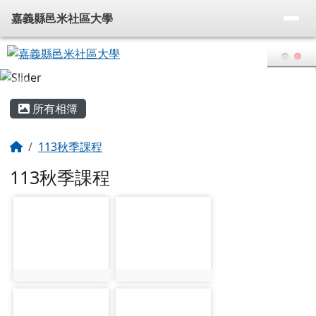
嘉義縣邑米社區大學
導覽列
跳至主內容區
嘉義縣邑米社區大學
頁尾區域
主內容區域
所有相簿
回首頁
113秋季課程
113秋季課程
photo-839
photo-949
photo:839
photo:949
photo-840
photo-950