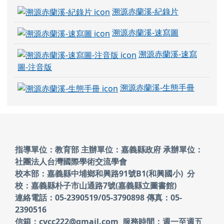
溯源赤蘭溪-紀錄片
溯源赤蘭溪-速寫圖
溯源赤蘭溪-速寫
圖-注音版
溯源赤蘭溪-生態手冊
頁尾區域內容
指導單位：教育部 主辦單位：嘉義縣政府
承辦單位：
社團法人台灣國際學術交流學會
校本部：嘉義縣中埔鄉和興路91號B1(和興國小)
分
校：嘉義縣朴子市山通路7號(嘉義縣立圖書館)
連絡電話：05-2390519/05-3790898 傳真：05-
2390516
信箱：cycc222@gmail.com 服務時間：週一至週五