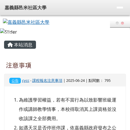
嘉義縣邑米社區大學
導覽列
跳至主內容區
嘉義縣邑米社區大學
頁尾區域
主內容區域
本站消息
注意事項
cycc
-
課程報名注意事項
| 2025-06-24 | 點閱數： 795
公告
為維護學習權益，若有不當行為以致影響班級運
作或講師教學情事，本校得取消其上課資格並沒
收該課之全部費用。
如遇天災是否停班停課，依嘉義縣政府發布之公