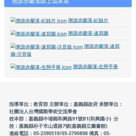
溯源赤蘭溪線上成果展
溯源赤蘭溪-紀錄片
溯源赤蘭溪-速寫圖
溯源赤蘭溪-速寫
圖-注音版
溯源赤蘭溪-生態手冊
頁尾區域內容
指導單位：教育部 主辦單位：嘉義縣政府
承辦單位：
社團法人台灣國際學術交流學會
校本部：嘉義縣中埔鄉和興路91號B1(和興國小)
分
校：嘉義縣朴子市山通路7號(嘉義縣立圖書館)
連絡電話：05-2390519/05-3790898 傳真：05-