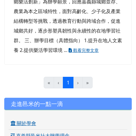
要力量。 二、辦學願景（發展方向） 以「帶動城
鄉樂活創新」為辦學願景，回應嘉義縣城鄉並存、
農業為本之區域特性，面對高齡化、少子化及產業
結構轉型等挑戰，透過教育行動與跨域合作，促進
城鄉共好，逐步形塑具韌性與永續性的在地學習社
群。 三、辦學目標（具體指向） 1.提升在地人文素
養 2.提供樂活學習環境 ...
觀看完整文章
(目前頁次)
«
‹
1
›
»
左邊區域內容
走進邑米的一點一滴