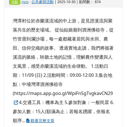
cycc
-
公共參與活動
| 2025-10-30 | 點閱數： 874
活動
灣潭村位於赤蘭溪流域的中上游，是見證溪流與聚
落共生的歷史場域。 從仙姑娘廟到泗洲佛祖寺，從
竹管厝到瀾沙壩，每一處都藏著居民與水圳、農
田、信仰交織的故事。 透過實地走讀，我們將循著
溪流的脈絡，聆聽土地的記憶，理解農作變遷與人
文風景，感受赤蘭溪流域的生命律動。 1.活動日
期：11/09 (日) 2.活動時間：09:00-12:00 3.集合地
點：中埔灣潭泗洲佛祖寺
(https://maps.app.goo.gl/WpiFnSgTvgkavCN29
4.交通工具：機車為主 5.參加對象：一般民眾 6.
參加人數：15人(額滿為止；若報名踴躍，依報名
順序...
觀看完整文章