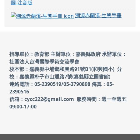
圖-注音版
溯源赤蘭溪-生態手冊
頁尾區域內容
指導單位：教育部 主辦單位：嘉義縣政府
承辦單位：
社團法人台灣國際學術交流學會
校本部：嘉義縣中埔鄉和興路91號B1(和興國小)
分
校：嘉義縣朴子市山通路7號(嘉義縣立圖書館)
連絡電話：05-2390519/05-3790898 傳真：05-
2390516
信箱：cycc222@gmail.com 服務時間：週一至週五
09:00-17:00