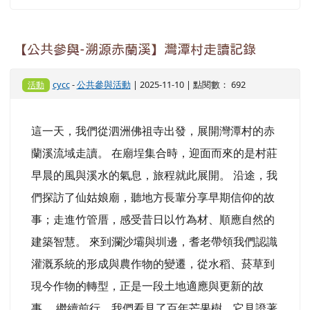
【公共參與-溯源赤蘭溪】灣潭村走讀記錄
cycc
-
公共參與活動
| 2025-11-10 | 點閱數： 692
活動
這一天，我們從泗洲佛祖寺出發，展開灣潭村的赤
蘭溪流域走讀。 在廟埕集合時，迎面而來的是村莊
早晨的風與溪水的氣息，旅程就此展開。 沿途，我
們探訪了仙姑娘廟，聽地方長輩分享早期信仰的故
事；走進竹管厝，感受昔日以竹為材、順應自然的
建築智慧。 來到瀾沙壩與圳邊，耆老帶領我們認識
灌溉系統的形成與農作物的變遷，從水稻、菸草到
現今作物的轉型，正是一段土地適應與更新的故
事。 繼續前行，我們看見了百年芒果樹，它見證著