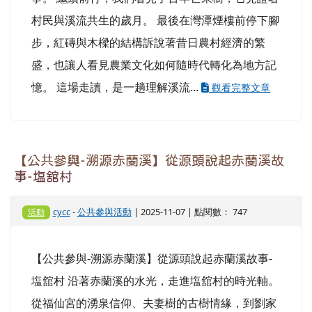
村民與溪流共生的歲月。 最後在灣潭煙樓前停下腳
步，紅磚與木樑的結構訴說著昔日農村經濟的繁
盛，也讓人看見農業文化如何隨時代轉化為地方記
憶。 這場走讀，是一趟理解溪流...
觀看完整文章
【公共參與-溯源赤蘭溪】從源頭說起赤蘭溪故
事-塩舘村
cycc
-
公共參與活動
| 2025-11-07 | 點閱數： 747
活動
【公共參與-溯源赤蘭溪】從源頭說起赤蘭溪故事-
塩舘村 沿著赤蘭溪的水光，走進塩舘村的時光軸。
從福仙宮的湧泉信仰、夫妻樹的古樹情緣，到劉家