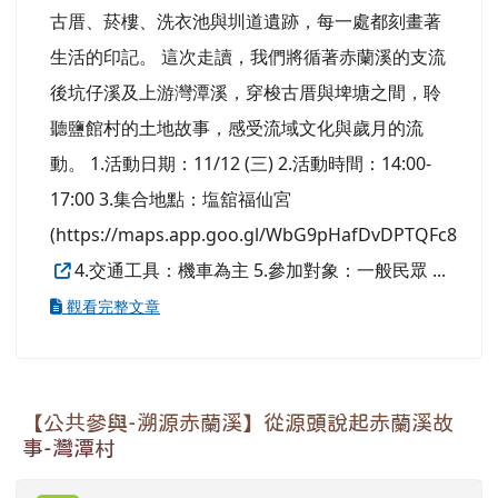
古厝、菸樓、洗衣池與圳道遺跡，每一處都刻畫著
生活的印記。 這次走讀，我們將循著赤蘭溪的支流
後坑仔溪及上游灣潭溪，穿梭古厝與埤塘之間，聆
聽鹽館村的土地故事，感受流域文化與歲月的流
動。 1.活動日期：11/12 (三) 2.活動時間：14:00-
17:00 3.集合地點：塩舘福仙宮
(https://maps.app.goo.gl/WbG9pHafDvDPTQFc8
4.交通工具：機車為主 5.參加對象：一般民眾 ...
觀看完整文章
【公共參與-溯源赤蘭溪】從源頭說起赤蘭溪故
事-灣潭村