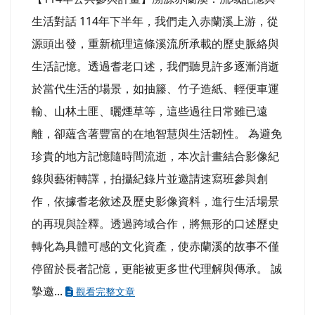
生活對話 114年下半年，我們走入赤蘭溪上游，從
源頭出發，重新梳理這條溪流所承載的歷史脈絡與
生活記憶。透過耆老口述，我們聽見許多逐漸消逝
於當代生活的場景，如抽籐、竹子造紙、輕便車運
輸、山林土匪、曬煙草等，這些過往日常雖已遠
離，卻蘊含著豐富的在地智慧與生活韌性。 為避免
珍貴的地方記憶隨時間流逝，本次計畫結合影像紀
錄與藝術轉譯，拍攝紀錄片並邀請速寫班參與創
作，依據耆老敘述及歷史影像資料，進行生活場景
的再現與詮釋。透過跨域合作，將無形的口述歷史
轉化為具體可感的文化資產，使赤蘭溪的故事不僅
停留於長者記憶，更能被更多世代理解與傳承。 誠
摯邀...
觀看完整文章