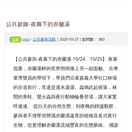
公共參與-夜幕下的赤蘭溪
cycc
-
公共參與活動
| 2025-10-27 | 點閱數： 383
活動
【公共參與-夜幕下的赤蘭溪-10/24、10/25】 夜幕
低垂，赤蘭溪畔的世界悄悄換上另一副面貌。 在專
業導覽員的帶領下，學員們沿著嘉義大學社口林場
的步道前行，耳邊是溪水潺潺、蟲鳴此起彼落，林
間的青蛙、螢火蟲與夜行動物輪番登場，讓大家驚
呼連連。 從白天的自然生態，到夜晚的靜謐觀察，
參與者不僅學習辨識赤蘭溪蘊育的植物及各式夜行
生物，也更理解赤蘭溪流域豐富的生態脈絡。 感謝