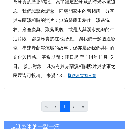
為珍貴的歷史印記。 為了讓這些珍藏的時光不被遺
忘，我們誠摯邀請您一同翻開家中的舊相簿，分享
與赤蘭溪相關的照片：無論是農田耕作、溪邊洗
衣、廟會慶典、聚落風貌，或是人與溪水交織的生
活片段，都是珍貴的在地記憶。 讓我們一起透過影
像，串連赤蘭溪流域的故事，保存屬於我們共同的
文化與情感。 募集期間：即日起 至 114年11月15
日。 參加對象：凡持有與赤蘭溪相關照片與故事之
民眾皆可投稿。 未滿 18 ...
觀看完整文章
(目前頁次)
«
‹
1
›
»
左邊區域內容
走進邑米的一點一滴