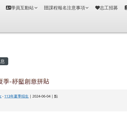
學員互動站
課程報名注意事項
志工招募
容區域
息
年夏季-紓壓創意拼貼
c
-
113年夏季招生
| 2024-06-04 | 點