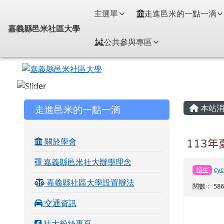
嘉義縣邑米社區大學
導覽列
跳至主內容區
主選單
走進邑米的一點一滴
嘉義縣邑米社區大學
公共參與專區
頁尾區域
主內
左邊區域內容
走進邑米的一點一滴
本站消
關於學會
113
嘉義縣邑米社大辦學理念
cyc
招生
嘉義縣社區大學設置辦法
閱數： 586
交通資訊
社大粉絲專頁