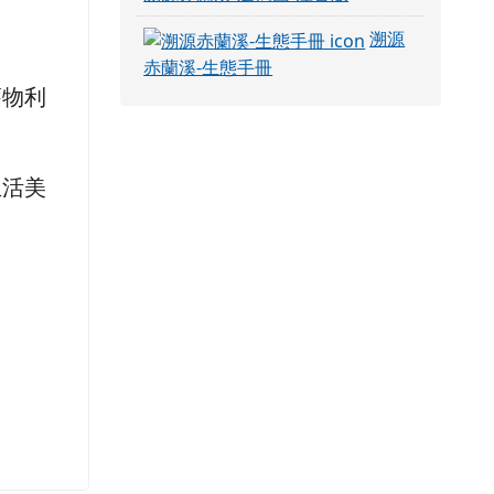
溯源
赤蘭溪-生態手冊
舊物利
生活美