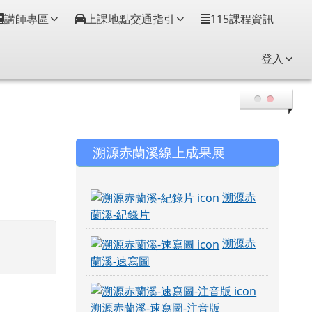
講師專區
上課地點交通指引
115課程資訊
登入
右邊區域內容
溯源赤蘭溪線上成果展
溯源赤
蘭溪-紀錄片
溯源赤
蘭溪-速寫圖
溯源赤蘭溪-速寫圖-注音版