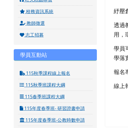
紓壓
校務資訊系統
教師徵選
透過
用，
志工招募
學員
學員互動站
學落
報名專線
115秋季課程線上報名
115秋季班課程大綱
線上
115春季班課程大綱
115年度春季班- 研習證書申請
115年度春季班-公教時數申請