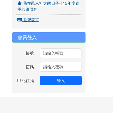
我在邑米社大的日子-115年度春
季心得徵件
退費表單
會員登入
帳號
密碼
記住我
登入