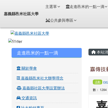
嘉義縣邑米社區大學
導覽列
跳至主內容區
主選單
走進邑米的一點一滴
嘉義縣邑米社區大學
公共參與專區
頁尾區域
主內
左邊區域內容
走進邑米的一點一滴
本站消
關於學會
嘉傳技
嘉義縣邑米社大辦學理念
cyc
活動
嘉義縣社區大學設置辦法
數： 1284
交通資訊
嘉
社大粉絲專頁