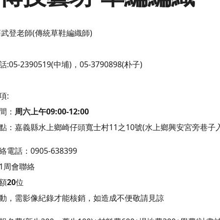
薛武登老師(傳統草鞋編織師)
05-2390519(中埔)，05-3790898(朴子)
項:
間：
周六上午09:00-12:00
點：嘉義縣水上鄉崎仔頭寬士村11之10號(水上鄉興安宮旁巷子入
電話：0905-638399
1周會聯絡
額
20
位
動，需影像紀錄才能核銷，如造成不便敬請見諒