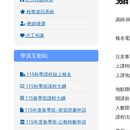
校務資訊系統
講師:
教師徵選
志工招募
報名電話:
學員互動站
注意事
上課時
115秋季課程線上報名
上課地
115秋季班課程大綱
地點聯絡
115春季班課程大綱
開課前
人數限
115年度春季班- 研習證書申請
課程活
115年度春季班-公教時數申請