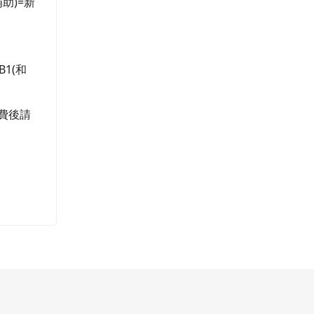
助)=新
1(和
繳費後請