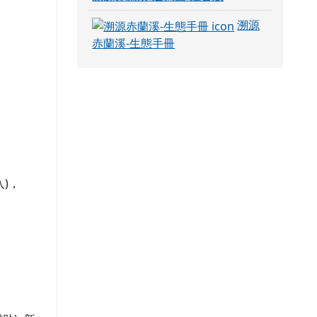
溯源
赤蘭溪-生態手冊
)，