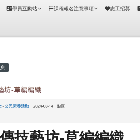
學員互動站
課程報名注意事項
志工招募
容區域
息
藝坊-草編編織
c
-
公民素養活動
| 2024-08-14 | 點閱
傳技藝坊-草編編織