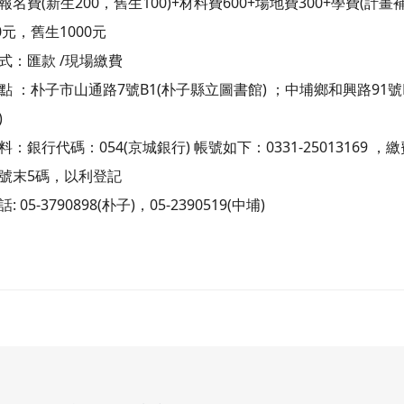
名費(新生200，舊生100)+材料費600+場地費300+學費(計畫補
0元，舊生1000元
式：匯款 /現場繳費
點 ：朴子市山通路7號B1(朴子縣立圖書館) ；中埔鄉和興路91號B
)
：銀行代碼：054(京城銀行) 帳號如下：0331-25013169 ，
號末5碼，以利登記
 05-3790898(朴子)，05-2390519(中埔)