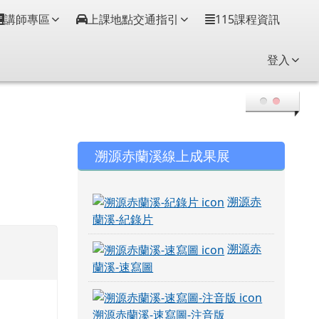
講師專區
上課地點交通指引
115課程資訊
登入
右邊區域內容
溯源赤蘭溪線上成果展
溯源赤
蘭溪-紀錄片
溯源赤
蘭溪-速寫圖
溯源赤蘭溪-速寫圖-注音版