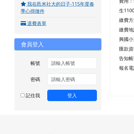
費用：報
我在邑米社大的日子-115年度春
生110
季心得徵件
繳費方
退費表單
繳費地
興國小
會員登入
匯款資料
告知帳
帳號
報名電話:
密碼
記住我
登入