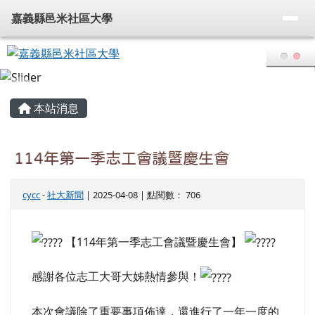
嘉義縣邑米社區大學
導覽列
跳至主內容區
嘉義縣邑米社區大學
頁尾區域
主內容區域
本站消息
114年第一季志工會議暨慶生會
cycc
-
社大新聞
| 2025-04-08 | 點閱數： 706
【114年第一季志工會議暨慶生會】
感謝各位志工大哥大姊熱情參與！
本次會議除了重要事項佈達，還進行了一年一度的