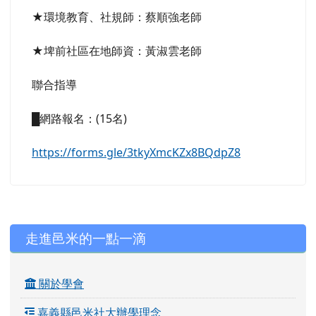
★環境教育、社規師：蔡順強老師
★埤前社區在地師資：黃淑雲老師
聯合指導
█網路報名：(15名)
https://forms.gle/3tkyXmcKZx8BQdpZ8
左邊區域內容
走進邑米的一點一滴
關於學會
嘉義縣邑米社大辦學理念