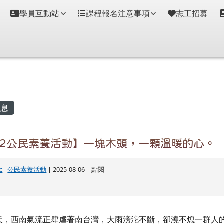
學員互動站
課程報名注意事項
志工招募
容區域
息
/02公民素養活動】一塊木頭，一顆溫暖的心。
c
-
公民素養活動
| 2025-08-06 | 點閱
這天，西南氣流正肆虐著南台灣，大雨滂沱不斷，卻澆不熄一群人