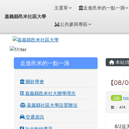
嘉義縣邑米社區大學
導覽列
跳至主內容區
主選單
走進邑米的一點一滴
嘉義縣邑米社區大學
公共參與專區
頁尾區域
主內
左邊區域內容
走進邑米的一點一滴
本站消
關於學會
【08
嘉義縣邑米社大辦學理念
cyc
活動
嘉義縣社區大學設置辦法
數： 474
交通資訊
8/2
社大粉絲專頁