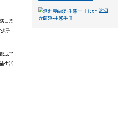
溯源
赤蘭溪-生態手冊
繕日常
對孩子
都成了
補生活