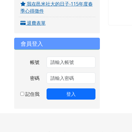
我在邑米社大的日子-115年度春
季心得徵件
退費表單
會員登入
帳號
密碼
記住我
登入