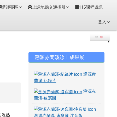
講師專區
上課地點交通指引
115課程資訊
登入
右邊區域內容
溯源赤蘭溪線上成果展
溯源赤
蘭溪-紀錄片
溯源赤
蘭溪-速寫圖
的溫熱
溯源赤蘭溪-速寫圖-注音版