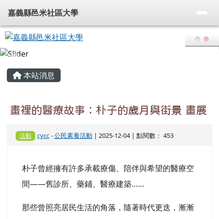
嘉義縣邑米社區大學
導覽列
跳至主內容區
嘉義縣邑米社區大學
頁尾區域
主內容區域
本站消息
畫裡的醫療故事：朴子的歲月與街景 畫展
cycc
-
公民素養活動
| 2025-12-04 | 點閱數： 453
活動
朴子曾經擁有許多承載療傷、陪伴與希望的醫療空
間——舊診所、藥鋪、醫療建築……
那些曾照亮居民生活的角落，隨著時代更迭，漸漸