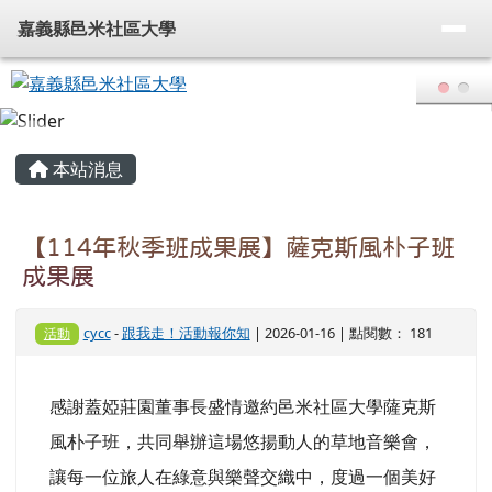
嘉義縣邑米社區大學
導覽列
跳至主內容區
嘉義縣邑米社區大學
頁尾區域
主內容區域
本站消息
【114年秋季班成果展】薩克斯風朴子班
成果展
cycc
-
跟我走！活動報你知
| 2026-01-16 | 點閱數： 181
活動
感謝蓋婭莊園董事長盛情邀約邑米社區大學薩克斯
風朴子班，共同舉辦這場悠揚動人的草地音樂會，
讓每一位旅人在綠意與樂聲交織中，度過一個美好