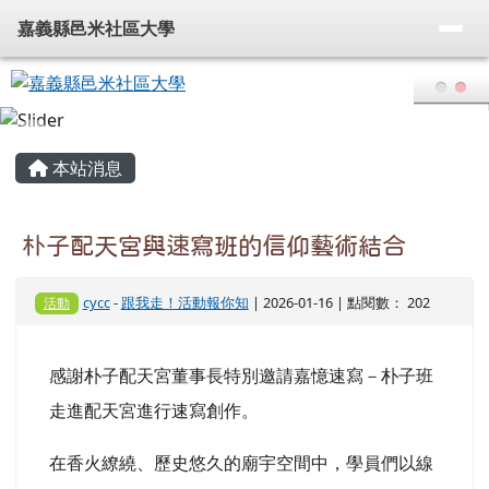
嘉義縣邑米社區大學
導覽列
跳至主內容區
嘉義縣邑米社區大學
頁尾區域
主內容區域
本站消息
朴子配天宮與速寫班的信仰藝術結合
cycc
-
跟我走！活動報你知
| 2026-01-16 | 點閱數： 202
活動
感謝朴子配天宮董事長特別邀請嘉憶速寫－朴子班
走進配天宮進行速寫創作。
在香火繚繞、歷史悠久的廟宇空間中，學員們以線