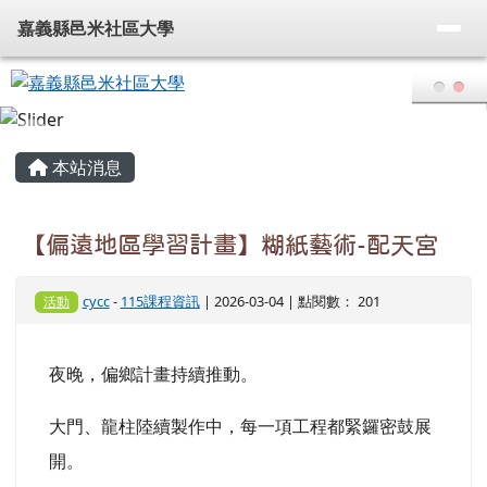
嘉義縣邑米社區大學
導覽列
跳至主內容區
嘉義縣邑米社區大學
頁尾區域
主內容區域
本站消息
【偏遠地區學習計畫】糊紙藝術-配天宮
cycc
-
115課程資訊
| 2026-03-04 | 點閱數： 201
活動
夜晚，偏鄉計畫持續推動。
大門、龍柱陸續製作中，每一項工程都緊鑼密鼓展
開。