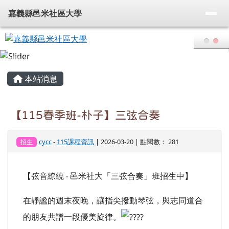
嘉義縣邑米社區大學
導覽列
跳至主內容區
嘉義縣邑米社區大學
頁尾區域
主內容區域
本站消息
【115春季班-朴子】三弦合奏
cycc
-
115課程資訊
| 2026-03-20 | 點閱數： 281
招生
【弦音繚繞 ‧ 邑米社大「三弦合奏」班招生中】
在靜謐的週末夜晚，讓指尖撥動琴弦，與志同道合
的朋友共譜一段優美旋律。