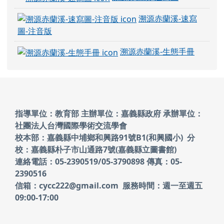
溯源赤蘭溪-速寫
圖-注音版
溯源赤蘭溪-生態手冊
頁尾區域內容
指導單位：教育部 主辦單位：嘉義縣政府
承辦單位：
社團法人台灣國際學術交流學會
校本部：嘉義縣中埔鄉和興路91號B1(和興國小)
分
校：嘉義縣朴子市山通路7號(嘉義縣立圖書館)
連絡電話：05-2390519/05-3790898 傳真：05-
2390516
信箱：cycc222@gmail.com 服務時間：週一至週五
09:00-17:00