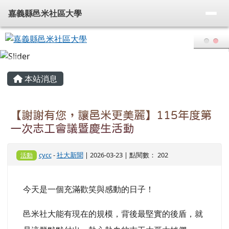
嘉義縣邑米社區大學
導覽列
跳至主內容區
嘉義縣邑米社區大學
頁尾區域
主內容區域
本站消息
【謝謝有您，讓邑米更美麗】115年度第
一次志工會議暨慶生活動
cycc
-
社大新聞
| 2026-03-23 | 點閱數： 202
活動
今天是一個充滿歡笑與感動的日子！
邑米社大能有現在的規模，背後最堅實的後盾，就