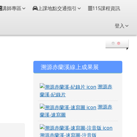
講師專區
上課地點交通指引
115課程資訊
登入
右邊區域內容
溯源赤蘭溪線上成果展
溯源赤
蘭溪-紀錄片
溯源赤
蘭溪-速寫圖
溯源赤蘭溪-速寫圖-注音版