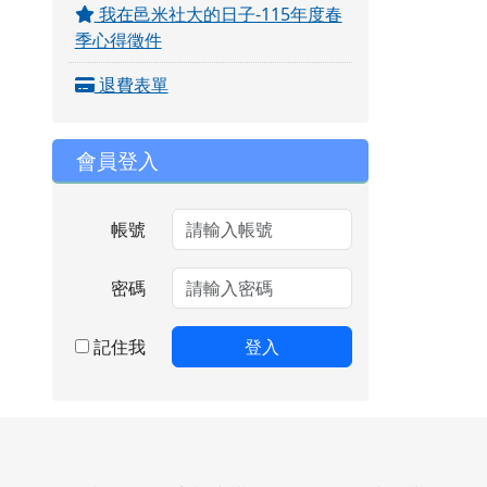
我在邑米社大的日子-115年度春
季心得徵件
退費表單
會員登入
帳號
密碼
記住我
登入