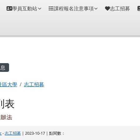
學員互動站
課程報名注意事項
志工招募
容區域
息
社區大學
志工招募
列表
募辦法
c
-
志工招募
| 2023-10-17 | 點閱數：