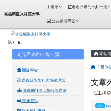
嘉義縣邑米社區大學
導覽列
跳至主內容區
主選單
走進邑米的一點一滴
嘉義縣邑米社區大學
公共參與專區
頁尾區域
主內
左邊區域內容
走進邑米的一點一滴
本站消
回首頁
邑米
關於學會
文章
嘉義縣邑米社大辦學理念
嘉義縣社區大學設置辦法
志工招
交通資訊
cyc
公告
社大粉絲專頁