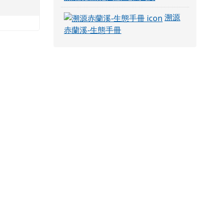
溯源
赤蘭溪-生態手冊