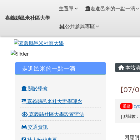
嘉義縣邑米社區大學
導覽列
跳至主內容區
主選單
走進邑米的一點一滴
嘉義縣邑米社區大學
公共參與專區
頁尾區域
主內
左邊區域內容
走進邑米的一點一滴
本站消
關於學會
【07/
嘉義縣邑米社大辦學理念
cyc
重要
嘉義縣社區大學設置辦法
| 點閱數： 
交通資訊
因應明
社大粉絲專頁