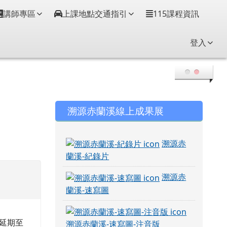
講師專區
上課地點交通指引
115課程資訊
登入
右邊區域內容
溯源赤蘭溪線上成果展
溯源赤
蘭溪-紀錄片
溯源赤
蘭溪-速寫圖
延期至
溯源赤蘭溪-速寫圖-注音版