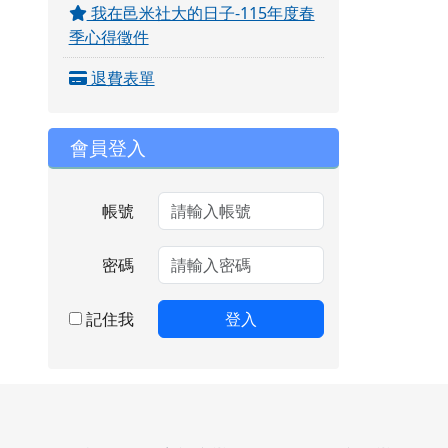
我在邑米社大的日子-115年度春
季心得徵件
退費表單
會員登入
帳號
密碼
記住我
登入