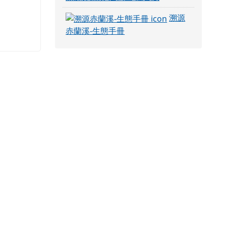
溯源
赤蘭溪-生態手冊