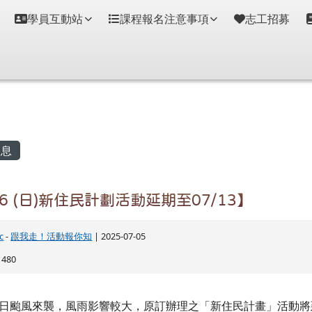
學員互動站
課程報名注意事項
志工招募
容區域
息
06 (日)新住民計劃活動延期至07/13】
c
-
跟我走！活動報你知
| 2025-07-05
480
日颱風來襲，風雨影響較大，原訂辦理之「新住民計畫」活動將