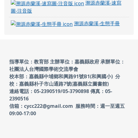
溯源赤蘭溪-速寫
圖-注音版
溯源赤蘭溪-生態手冊
頁尾區域內容
指導單位：教育部 主辦單位：嘉義縣政府
承辦單位：
社團法人台灣國際學術交流學會
校本部：嘉義縣中埔鄉和興路91號B1(和興國小)
分
校：嘉義縣朴子市山通路7號(嘉義縣立圖書館)
連絡電話：05-2390519/05-3790898 傳真：05-
2390516
信箱：cycc222@gmail.com 服務時間：週一至週五
09:00-17:00