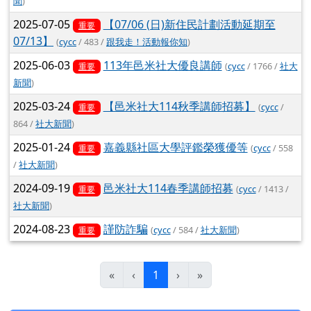
聞
)
2025-07-05
【07/06 (日)新住民計劃活動延期至
重要
07/13】
(
cycc
/ 483 /
跟我走！活動報你知
)
2025-06-03
113年邑米社大優良講師
(
cycc
/ 1766 /
社大
重要
新聞
)
2025-03-24
【邑米社大114秋季講師招募】
(
cycc
/
重要
864 /
社大新聞
)
2025-01-24
嘉義縣社區大學評鑑榮獲優等
(
cycc
/ 558
重要
/
社大新聞
)
2024-09-19
邑米社大114春季講師招募
(
cycc
/ 1413 /
重要
社大新聞
)
2024-08-23
謹防詐騙
(
cycc
/ 584 /
社大新聞
)
重要
(目前頁次)
«
‹
1
›
»