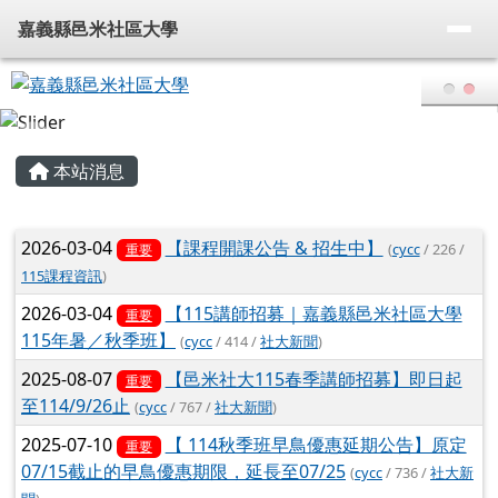
嘉義縣邑米社區大學
導覽列
跳至主內容區
嘉義縣邑米社區大學
頁尾區域
主內容區域
本站消息
文章列表
2026-03-04
【課程開課公告 & 招生中】
(
cycc
/ 226 /
重要
115課程資訊
)
2026-03-04
【115講師招募｜嘉義縣邑米社區大學
重要
115年暑／秋季班】
(
cycc
/ 414 /
社大新聞
)
2025-08-07
【邑米社大115春季講師招募】即日起
重要
至114/9/26止
(
cycc
/ 767 /
社大新聞
)
2025-07-10
【 114秋季班早鳥優惠延期公告】原定
重要
07/15截止的早鳥優惠期限，延長至07/25
(
cycc
/ 736 /
社大新