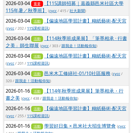
2026-03-04
【115講師招募｜嘉義縣邑米社區大學
重要
115年暑／秋季班】
(
cycc
/ 415 /
社大新聞
)
2026-03-04
【偏遠地區學習計畫】糊紙藝術-配天宮
活動
(
cycc
/ 202 /
115課程資訊
)
2026-03-04
【114秋季班成果展】「筆墨相承 · 行書
活動
之美」師生聯展
(
cycc
/ 303 /
跟我走！活動報你知
)
2026-03-04
【偏遠地區學習計畫】糊紙藝術-配天宮
活動
(
cycc
/ 201 /
115課程資訊
)
2026-03-04
邑米木工修繕社-01/10社區服務
(
cycc
/
活動
320 /
跟我走！活動報你知
)
2026-01-16
【114年秋季班成果展】筆墨相承・行
活動
書之美
(
cycc
/ 438 /
跟我走！活動報你知
)
2026-01-16
【偏遠地區學習計畫】糊紙藝術-配天宮
活動
(
cycc
/ 255 /
115課程資訊
)
2026-01-16
學習好日集 × 邑米社大招生博覽會
(
cycc
活動