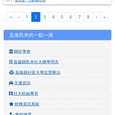
/ 411 /
跟我走！活動報你知
)
第一頁
上一頁
(目前頁次)
下一頁
最後
«
‹
1
2
3
4
5
6
7
8
›
»
左邊區域內容
走進邑米的一點一滴
關於學會
嘉義縣邑米社大辦學理念
嘉義縣社區大學設置辦法
交通資訊
社大粉絲專頁
校務資訊系統
教師徵選